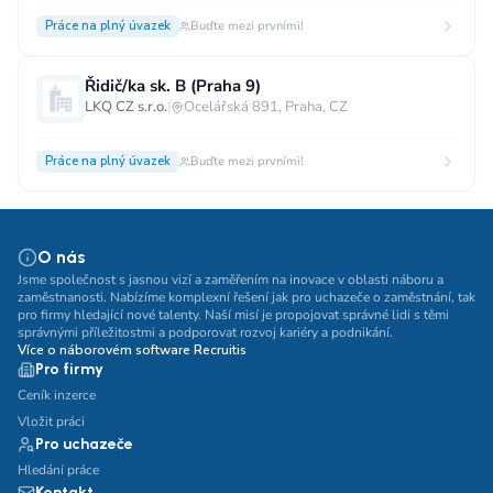
Práce na plný úvazek
Buďte mezi prvními!
Řidič/ka sk. B (Praha 9)
LKQ CZ s.r.o.
|
Ocelářská 891, Praha, CZ
Práce na plný úvazek
Buďte mezi prvními!
O nás
Jsme společnost s jasnou vizí a zaměřením na inovace v oblasti náboru a
zaměstnanosti. Nabízíme komplexní řešení jak pro uchazeče o zaměstnání, tak
pro firmy hledající nové talenty. Naší misí je propojovat správné lidi s těmi
správnými příležitostmi a podporovat rozvoj kariéry a podnikání.
Více o náborovém software Recruitis
Pro firmy
Ceník inzerce
Vložit práci
Pro uchazeče
Hledání práce
Kontakt