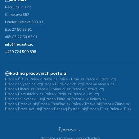
Recruitis.io s.r.o.
Chmelova 357
Hradec Králové 500 03
ičo: 27 50 83 91
dič: CZ 27 50 83 91
info@recruitis.io
+420 724 500 898
Rodina pracovních portálů
Práce v ČR .cz
|
Práce v Praze .cz
|
Práce - Brno .cz
|
Práce v Hradci .cz
|
Práce na Vysočině .cz
|
Práce v Budějovicích .cz
|
Práce ve Varech .cz
|
Práce v Liberci .cz
|
Práce v Olomouci .cz
|
Práce v Ostravě .cz
|
Práce v Pardubicích .cz
|
Práce v Plzni .cz
|
Práce v Ústí .cz
|
Práca na Slovensku .sk
|
Práca v Nitre .sk
|
Práca v Košiciach .sk
|
Práca v Prešove .sk
|
Práca v Trenčíne .sk
|
Práca v Trnave .sk
|
Práca v Žiline .sk
|
Práca v Bratislave .sk
|
Práca v Banskej Bystrici .sk
|
Práce v IT .cz
|
Práca v IT .sk
Informace o zpracování osobních údajů