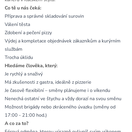
Co tě u nás čeká:
Příprava a správné skladování surovin
Válení těsta
Zdobení a pečení pizzy
Výdej a kompletace objednávek zákazníkům a kurýrním
službám
Trocha úklidu
Hledáme člověka, který:
Je rychlý a snaživý
Má zkušenosti z gastra, ideálně z pizzerie
Je časově flexibilní – směny plánujeme i o víkendu
Nenechá ostatní ve štychu a vždy dorazí na svou směnu
Možnost brigády nebo zkráceného úvazku (směny od
17:00 - 21:00 hod.)
A co za to?
Férová odměna, kterou výrazně ovlivníš svým výkonem