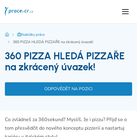
Nabídky práce
360 PIZZA HLEDÁ PIZZAŘE na zkrácený úvazek!
360 PIZZA HLEDÁ PIZZAŘE
na zkrácený úvazek!
ODPOVĚDĚT NA POZICI
Co zvládneš za 360sekund? Myslíš, že i pizzu? Přijď se o
tom přesvědčit do nového konceptu pizzerií a nastartuj
kariéru v italském stylu!