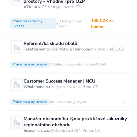
prostory - Vhodné i pro OZP
ATALIAN CZ s.r.o.
|
Liberec, CZ
145 CZK za
Práce na zkrácený
O tuto pozici je
úvazek
zájem!
hodinu
Referent/ka skladu obalů
Fakultní nemocnice Motol a Homolka
|
V Úvalu 84/1, CZ
Práce na plný úvazek
Zatím zareagovalo méně než 5 lidí
Customer Success Manager | NCU
Whalebone, s.r.o.
|
Jezuitská 14, Brno, CZ
Práce na plný úvazek
O tuto pozici je zájem!
Manažer obchodního týmu pro klíčové zákazníky
regionálního obchodu
Seznam.cz, a.s.
|
Radlická 3294, Praha, CZ