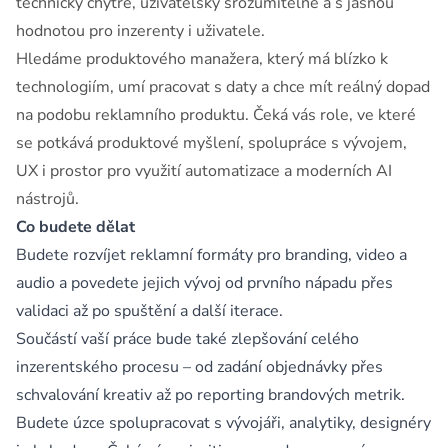
technicky chytře, uživatelsky srozumitelně a s jasnou
hodnotou pro inzerenty i uživatele.
Hledáme produktového manažera, který má blízko k
technologiím, umí pracovat s daty a chce mít reálný dopad
na podobu reklamního produktu. Čeká vás role, ve které
se potkává produktové myšlení, spolupráce s vývojem,
UX i prostor pro využití automatizace a moderních AI
nástrojů.
Co budete dělat
Budete rozvíjet reklamní formáty pro branding, video a
audio a povedete jejich vývoj od prvního nápadu přes
validaci až po spuštění a další iterace.
Součástí vaší práce bude také zlepšování celého
inzerentského procesu – od zadání objednávky přes
schvalování kreativ až po reporting brandových metrik.
Budete úzce spolupracovat s vývojáři, analytiky, designéry