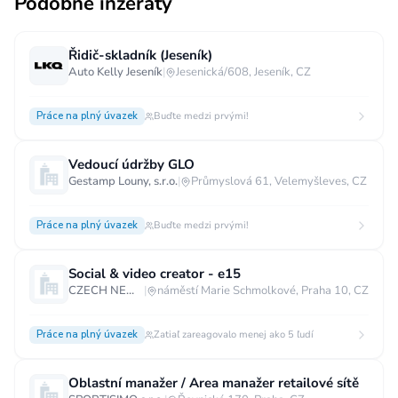
Podobné inzeráty
Řidič-skladník (Jeseník)
Auto Kelly Jeseník
|
Jesenická/608, Jeseník, CZ
Práce na plný úvazek
Buďte medzi prvými!
Vedoucí údržby GLO
Gestamp Louny, s.r.o.
|
Průmyslová 61, Velemyšleves, CZ
Práce na plný úvazek
Buďte medzi prvými!
Social & video creator - e15
CZECH NEWS CENTER a.s.
|
náměstí Marie Schmolkové, Praha 10, CZ
Práce na plný úvazek
Zatiaľ zareagovalo menej ako 5 ľudí
Oblastní manažer / Area manažer retailové sítě