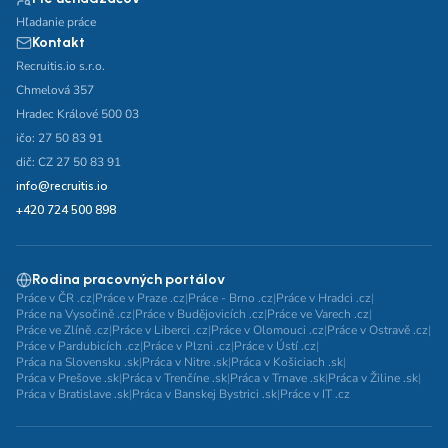
Hľadanie práce
Kontakt
Recruitis.io s.r.o.
Chmelová 357
Hradec Králové 500 03
ičo: 27 50 83 91
dič: CZ 27 50 83 91
info@recruitis.io
+420 724 500 898
Rodina pracovných portálov
Práce v ČR .cz
|
Práce v Praze .cz
|
Práce - Brno .cz
|
Práce v Hradci .cz
|
Práce na Vysočině .cz
|
Práce v Budějovicích .cz
|
Práce ve Varech .cz
|
Práce ve Zlíně .cz
|
Práce v Liberci .cz
|
Práce v Olomouci .cz
|
Práce v Ostravě .cz
|
Práce v Pardubicích .cz
|
Práce v Plzni .cz
|
Práce v Ústí .cz
|
Práca na Slovensku .sk
|
Práca v Nitre .sk
|
Práca v Košiciach .sk
|
Práca v Prešove .sk
|
Práca v Trenčíne .sk
|
Práca v Trnave .sk
|
Práca v Žiline .sk
|
Práca v Bratislave .sk
|
Práca v Banskej Bystrici .sk
|
Práce v IT .cz