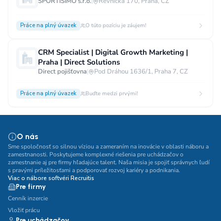
SPORTISIMO s.r.o.
|
Řevnická 170, Praha, CZ
Práce na plný úvazek
O túto pozíciu je záujem!
CRM Specialist | Digital Growth Marketing |
Praha | Direct Solutions
Direct pojišťovna
|
Pod Dráhou 1636/1, Praha 7, CZ
Práce na plný úvazek
Buďte medzi prvými!
O nás
Sme spoločnosť so silnou víziou a zameraním na inovácie v oblasti náboru a
zamestnanosti. Poskytujeme komplexné riešenia pre uchádzačov o
zamestnanie aj pre firmy hľadajúce talent. Naša misia je spojiť správnych ľudí
s pravými príležitosťami a podporovať rozvoj kariéry a podnikania.
Viac o nábore softvéri Recruitis
Pre firmy
Cenník inzercie
Vložiť prácu
Pre uchádzačov