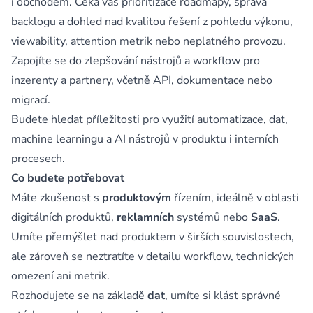
i obchodem. Čeká vás prioritizace roadmapy, správa
backlogu a dohled nad kvalitou řešení z pohledu výkonu,
viewability, attention metrik nebo neplatného provozu.
Zapojíte se do zlepšování nástrojů a workflow pro
inzerenty a partnery, včetně API, dokumentace nebo
migrací.
Budete hledat příležitosti pro využití automatizace, dat,
machine learningu a AI nástrojů v produktu i interních
procesech.
Co budete potřebovat
Máte zkušenost s
produktovým
řízením, ideálně v oblasti
digitálních produktů,
reklamních
systémů nebo
SaaS
.
Umíte přemýšlet nad produktem v širších souvislostech,
ale zároveň se neztratíte v detailu workflow, technických
omezení ani metrik.
Rozhodujete se na základě
dat
, umíte si klást správné