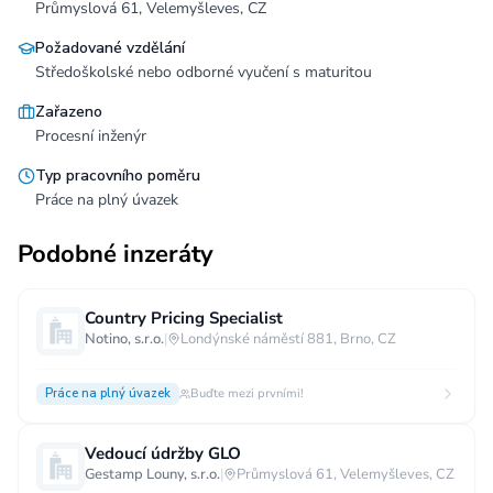
Průmyslová 61, Velemyšleves, CZ
Požadované vzdělání
Středoškolské nebo odborné vyučení s maturitou
Zařazeno
Procesní inženýr
Typ pracovního poměru
Práce na plný úvazek
Podobné inzeráty
Country Pricing Specialist
Notino, s.r.o.
|
Londýnské náměstí 881, Brno, CZ
Práce na plný úvazek
Buďte mezi prvními!
Vedoucí údržby GLO
Gestamp Louny, s.r.o.
|
Průmyslová 61, Velemyšleves, CZ