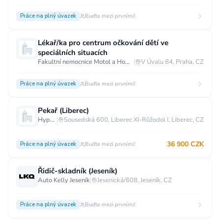
Práce na plný úvazek
Buďte mezi prvními!
Lékař/ka pro centrum očkování dětí ve
speciálních situacích
Fakultní nemocnice Motol a Homolka
|
V Úvalu 84, Praha, CZ
Práce na plný úvazek
Buďte mezi prvními!
Pekař (Liberec)
Hypermarket - Liberec
|
Sousedská 600, Liberec XI-Růžodol I, Liberec, CZ
36 900 CZK
Práce na plný úvazek
Buďte mezi prvními!
Řidič-skladník (Jeseník)
Auto Kelly Jeseník
|
Jesenická/608, Jeseník, CZ
Práce na plný úvazek
Buďte mezi prvními!