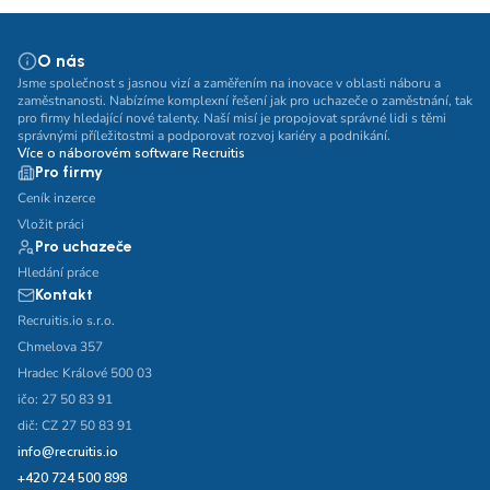
O nás
Jsme společnost s jasnou vizí a zaměřením na inovace v oblasti náboru a
zaměstnanosti. Nabízíme komplexní řešení jak pro uchazeče o zaměstnání, tak
pro firmy hledající nové talenty. Naší misí je propojovat správné lidi s těmi
správnými příležitostmi a podporovat rozvoj kariéry a podnikání.
Více o náborovém software Recruitis
Pro firmy
Ceník inzerce
Vložit práci
Pro uchazeče
Hledání práce
Kontakt
Recruitis.io s.r.o.
Chmelova 357
Hradec Králové 500 03
ičo: 27 50 83 91
dič: CZ 27 50 83 91
info@recruitis.io
+420 724 500 898