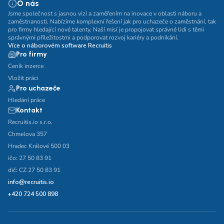
O nás
Jsme společnost s jasnou vizí a zaměřením na inovace v oblasti náboru a
zaměstnanosti. Nabízíme komplexní řešení jak pro uchazeče o zaměstnání, tak
pro firmy hledající nové talenty. Naší misí je propojovat správné lidi s těmi
správnými příležitostmi a podporovat rozvoj kariéry a podnikání.
Více o náborovém software Recruitis
Pro firmy
Ceník inzerce
Vložit práci
Pro uchazeče
Hledání práce
Kontakt
Recruitis.io s.r.o.
Chmelova 357
Hradec Králové 500 03
ičo: 27 50 83 91
dič: CZ 27 50 83 91
info@recruitis.io
+420 724 500 898