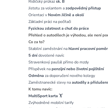
Řidičský průkaz
sk. B
Jistotu za volantem a
zodpovědný přístup
Orientaci v
Novém Jičíně a okolí
Základní práci na počítači
Fyzickou zdatnost
a chuť do práce
Přehled o autodílech je výhodou, ale není p
Co za to?
Stabilní zaměstnání na
hlavní pracovní poměr
5 dní
dovolené navíc
Stravenkový paušál přímo do mzdy
Příspěvek na
penzijní nebo životní pojištění
Odměna
za doporučení nového kolegy
Zaměstnanecké slevy na
autodíly a příslušens
K tomu navíc:
MultiSport karta
🏋️
Zvýhodněné mobilní tarify