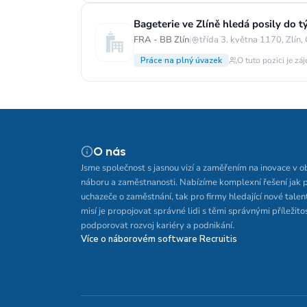
Bageterie ve Zlíně hledá posily do 
FRA - BB Zlín
|
třída 3. května 1170, Zlín,
Práce na plný úvazek
O tuto pozici je zá
O nás
Jsme společnost s jasnou vizí a zaměřením na inovace v o
náboru a zaměstnanosti. Nabízíme komplexní řešení jak 
uchazeče o zaměstnání, tak pro firmy hledající nové talen
misí je propojovat správné lidi s těmi správnými příležito
podporovat rozvoj kariéry a podnikání.
Více o náborovém software Recruitis