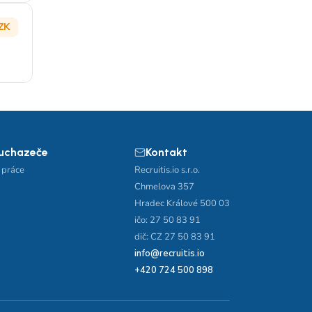
ZK
 uchazeče
Kontakt
 práce
Recruitis.io s.r.o.
Chmelova 357
Hradec Králové 500 03
ičo: 27 50 83 91
dič: CZ 27 50 83 91
info@recruitis.io
+420 724 500 898