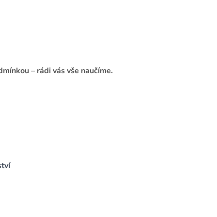
odmínkou – rádi vás vše naučíme.
tví