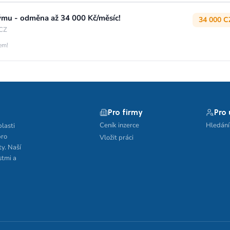
týmu - odměna až 34 000 Kč/měsíc!
34 000 C
 CZ
jem!
Pro firmy
Pro
Ceník inzerce
Hledání
blasti
pro
Vložit práci
ty. Naší
stmi a