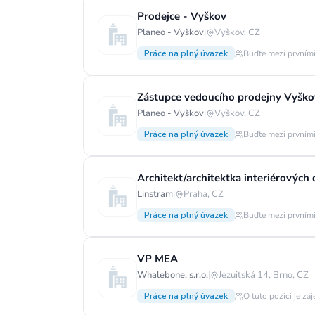
Prodejce - Vyškov
Planeo - Vyškov
|
Vyškov, CZ
Práce na plný úvazek
Buďte mezi prvními
Zástupce vedoucího prodejny Vyško
Planeo - Vyškov
|
Vyškov, CZ
Práce na plný úvazek
Buďte mezi prvními
Architekt/architektka interiérových
Linstram
|
Praha, CZ
Práce na plný úvazek
Buďte mezi prvními
VP MEA
Whalebone, s.r.o.
|
Jezuitská 14, Brno, CZ
Práce na plný úvazek
O tuto pozici je zá