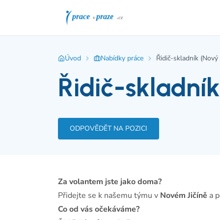
Úvod
Nabídky práce
Řidič-skladník (Nový J
Řidič-skladník
ODPOVĚDĚT NA POZICI
Za volantem jste jako doma?
Přidejte se k našemu týmu v
Novém Jičíně
a p
Co od vás očekáváme?