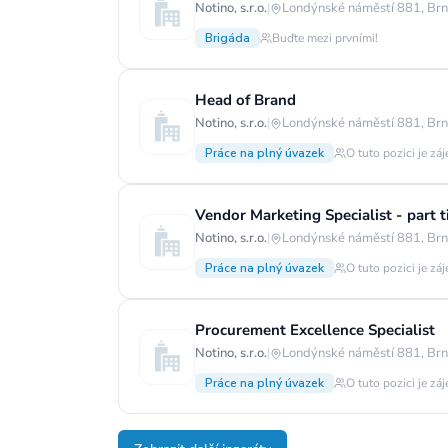
Notino, s.r.o.
|
Londýnské náměstí 881, Brn
Brigáda
Buďte mezi prvními!
Head of Brand
Notino, s.r.o.
|
Londýnské náměstí 881, Brn
Práce na plný úvazek
O tuto pozici je zá
Vendor Marketing Specialist - part 
Notino, s.r.o.
|
Londýnské náměstí 881, Brn
Práce na plný úvazek
O tuto pozici je zá
Procurement Excellence Specialist
Notino, s.r.o.
|
Londýnské náměstí 881, Brn
Práce na plný úvazek
O tuto pozici je zá