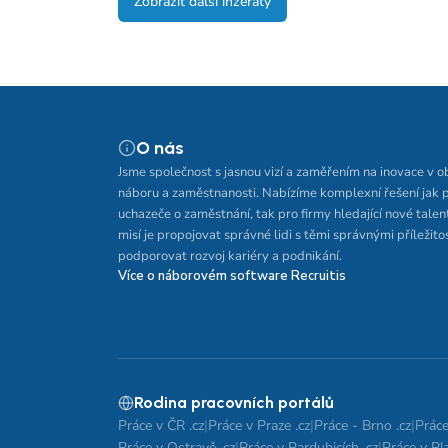
Zobrazit další inzeráty
O nás
Jsme společnost s jasnou vizí a zaměřením na inovace v o
náboru a zaměstnanosti. Nabízíme komplexní řešení jak 
uchazeče o zaměstnání, tak pro firmy hledající nové talen
misí je propojovat správné lidi s těmi správnými příležito
podporovat rozvoj kariéry a podnikání.
Více o náborovém software Recruitis
Rodina pracovních portálů
Práce v ČR .cz
|
Práce v Praze .cz
|
Práce - Brno .cz
|
Práce
Práce v Ostravě .cz
|
Práce v Pardubicích .cz
|
Práce v Plz