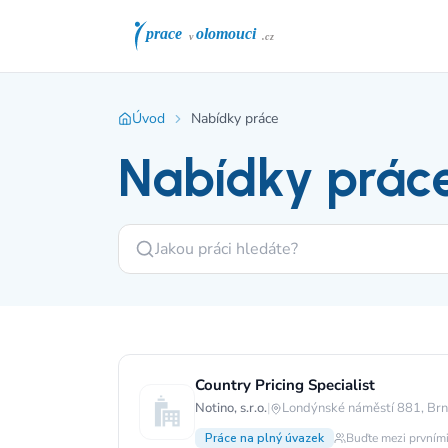
Úvod
Nabídky práce
Nabídky prác
Country Pricing Specialist
Notino, s.r.o.
|
Londýnské náměstí 881, Brn
Práce na plný úvazek
Buďte mezi prvními