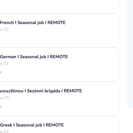
French I Seasonal job I REMOTE
o, CZ
 German I Seasonal job I REMOTE
o, CZ
dí
ncouzštinou I Sezónní brigáda I REMOTE
o, CZ
dí
Greek I Seasonal job I REMOTE
o, CZ