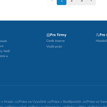
‹
1
2
3
›
Pro firmy
Pro
Ceník inzerce
Hledání
blasti
pro
Vložit práci
ty. Naší
stmi a
 v Hradci .cz
|
Práce na Vysočině .cz
|
Práce v Budějovicích .cz
|
Práce ve Vare
ni .cz
|
Práce v Ústí .cz
|
Práca na Slovensku .sk
|
Práca v Nitre .sk
|
Práca v Ko