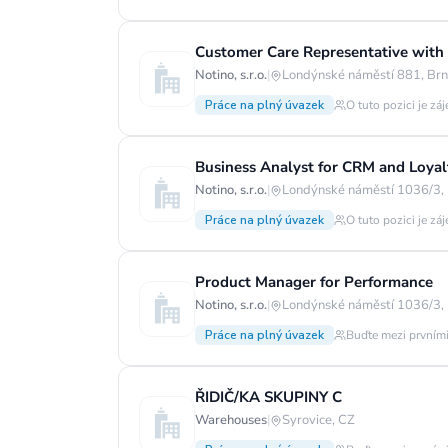
Customer Care Representative with
Notino, s.r.o.
|
Londýnské náměstí 881, Brn
Práce na plný úvazek
O tuto pozici je zá
Business Analyst for CRM and Loyal
Notino, s.r.o.
|
Londýnské náměstí 1036/3, 
Práce na plný úvazek
O tuto pozici je zá
Product Manager for Performance
Notino, s.r.o.
|
Londýnské náměstí 1036/3, 
Práce na plný úvazek
Buďte mezi prvními
ŘIDIČ/KA SKUPINY C
Warehouses
|
Syrovice, CZ