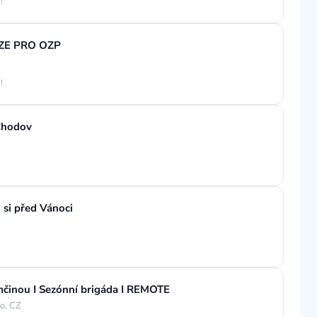
!
UZE PRO OZP
!
 Chodov
 si před Vánoci
mčinou I Sezónní brigáda I REMOTE
o, CZ