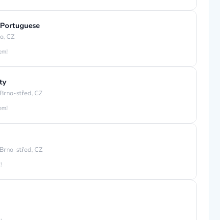
 Portuguese
o, CZ
jem!
ty
Brno-střed, CZ
jem!
Brno-střed, CZ
!