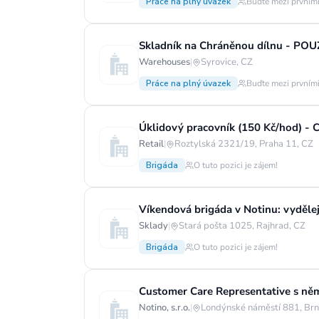
Práce na plný úvazek
Buďte mezi prvními
Skladník na Chráněnou dílnu - PO
Warehouses
|
Syrovice, CZ
Práce na plný úvazek
Buďte mezi prvními
Úklidový pracovník (150 Kč/hod) -
Retail
|
Roztylská 2321/19, Praha 11, CZ
Brigáda
O tuto pozici je zájem!
Víkendová brigáda v Notinu: vydělej
Sklady
|
Stará pošta 1025, Rajhrad, CZ
Brigáda
O tuto pozici je zájem!
Customer Care Representative s ně
Notino, s.r.o.
|
Londýnské náměstí 881, Brn