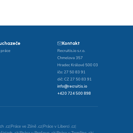
 uchazeče
Kontakt
 práce
Recruitis.io s.r.o.
Chmelova 357
Hradec Králové 500 03
ičo: 27 50 83 91
dič: CZ 27 50 83 91
info@recruitis.io
+420 724 500 898
ch .cz
|
Práce ve Zlíně .cz
|
Práce v Liberci .cz
|
šiciach .sk
|
Práca v Prešove .sk
|
Práca v Trenčíne .sk
|