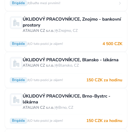
Brigáda
Buďte mezi prvními!
ÚKLIDOVÝ PRACOVNÍK/CE, Znojmo - bankovní
prostory
ATALIAN CZ s.r.o.
|
Znojmo, CZ
4 500 CZK
Brigáda
O tuto pozici je zájem!
ÚKLIDOVÝ PRACOVNÍK/CE, Blansko - lékárna
ATALIAN CZ s.r.o.
|
Blansko, CZ
150 CZK za hodinu
Brigáda
O tuto pozici je zájem!
ÚKLIDOVÝ PRACOVNÍK/CE, Brno-Bystrc -
lékárna
ATALIAN CZ s.r.o.
|
Brno, CZ
150 CZK za hodinu
Brigáda
O tuto pozici je zájem!