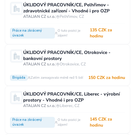
ÚKLIDOVÝ PRACOVNÍK/CE, Pelhřimov -
zdravotnické zařízení - Vhodné i pro OZP
ATALIAN CZ s.r.o.
|
Pelhřimov, CZ
135 CZK za
Práce na zkrácený
O tuto pozici je
úvazek
zájem!
hodinu
ÚKLIDOVÝ PRACOVNÍK/CE, Otrokovice -
bankovní prostory
ATALIAN CZ s.r.o.
|
Otrokovice, CZ
150 CZK za hodinu
Brigáda
Zatím zareagovalo méně než 5 lidí
ÚKLIDOVÝ PRACOVNÍK/CE, Liberec - výrobní
prostory - Vhodné i pro OZP
ATALIAN CZ s.r.o.
|
Liberec, CZ
145 CZK za
Práce na zkrácený
O tuto pozici je
úvazek
zájem!
hodinu