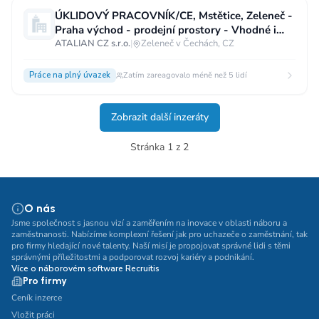
ÚKLIDOVÝ PRACOVNÍK/CE, Mstětice, Zeleneč -
Praha východ - prodejní prostory - Vhodné i
pro OZP
ATALIAN CZ s.r.o.
|
Zeleneč v Čechách, CZ
Práce na plný úvazek
Zatím zareagovalo méně než 5 lidí
Zobrazit další inzeráty
Stránka 1 z 2
O nás
Jsme společnost s jasnou vizí a zaměřením na inovace v oblasti náboru a
zaměstnanosti. Nabízíme komplexní řešení jak pro uchazeče o zaměstnání, tak
pro firmy hledající nové talenty. Naší misí je propojovat správné lidi s těmi
správnými příležitostmi a podporovat rozvoj kariéry a podnikání.
Více o náborovém software Recruitis
Pro firmy
Ceník inzerce
Vložit práci