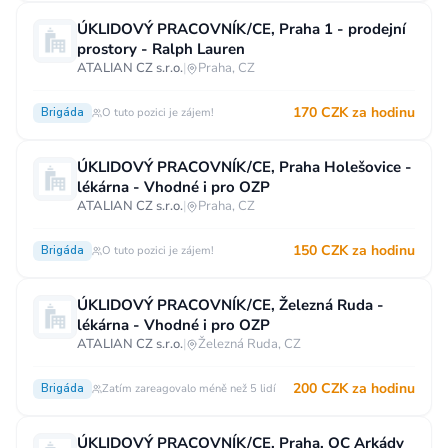
Vzdělání
ÚKLIDOVÝ PRACOVNÍK/CE, Praha 1 - prodejní
prostory - Ralph Lauren
Vzdělání není podstatné
Základní
ATALIAN CZ s.r.o.
|
Praha, CZ
Odborné vyučení bez maturity
170 CZK za hodinu
Brigáda
O tuto pozici je zájem!
Středoškolské nebo odborné vyučení s maturitou
Vyšší odborné
Bakalářské
ÚKLIDOVÝ PRACOVNÍK/CE, Praha Holešovice -
lékárna - Vhodné i pro OZP
Vysokoškolské / universitní
ATALIAN CZ s.r.o.
|
Praha, CZ
MBA, MBT, postgraduální studium
150 CZK za hodinu
Brigáda
O tuto pozici je zájem!
ÚKLIDOVÝ PRACOVNÍK/CE, Železná Ruda -
lékárna - Vhodné i pro OZP
ATALIAN CZ s.r.o.
|
Železná Ruda, CZ
200 CZK za hodinu
Brigáda
Zatím zareagovalo méně než 5 lidí
ÚKLIDOVÝ PRACOVNÍK/CE, Praha, OC Arkády