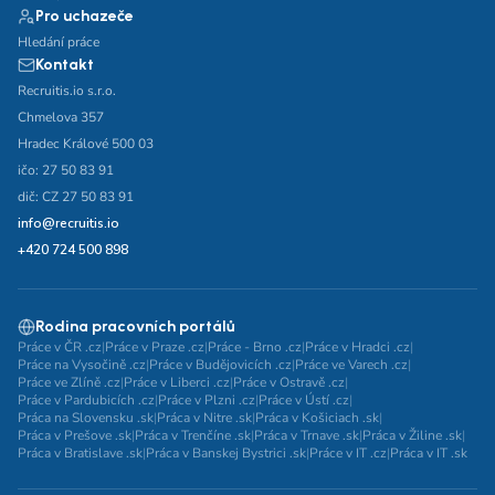
Pro uchazeče
Hledání práce
Kontakt
Recruitis.io s.r.o.
Chmelova 357
Hradec Králové 500 03
ičo: 27 50 83 91
dič: CZ 27 50 83 91
info@recruitis.io
+420 724 500 898
Rodina pracovních portálů
Práce v ČR .cz
|
Práce v Praze .cz
|
Práce - Brno .cz
|
Práce v Hradci .cz
|
Práce na Vysočině .cz
|
Práce v Budějovicích .cz
|
Práce ve Varech .cz
|
Práce ve Zlíně .cz
|
Práce v Liberci .cz
|
Práce v Ostravě .cz
|
Práce v Pardubicích .cz
|
Práce v Plzni .cz
|
Práce v Ústí .cz
|
Práca na Slovensku .sk
|
Práca v Nitre .sk
|
Práca v Košiciach .sk
|
Práca v Prešove .sk
|
Práca v Trenčíne .sk
|
Práca v Trnave .sk
|
Práca v Žiline .sk
|
Práca v Bratislave .sk
|
Práca v Banskej Bystrici .sk
|
Práce v IT .cz
|
Práca v IT .sk