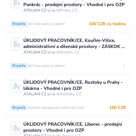
Pankrác - prodejní prostory - Vhodné i pro OZP
ATALIAN CZ s.r.o.
|
Praha, CZ
140 CZK za hodinu
Brigáda
O tuto pozici je zájem!
ÚKLIDOVÝ PRACOVNÍK/CE, Kouřim-Vitice,
administrativní a dílenské prostory - ZÁSKOK V
DOBĚ DOVOLENÉ
ATALIAN CZ s.r.o.
|
Kouřim, CZ
Brigáda
O tuto pozici je zájem!
ÚKLIDOVÝ PRACOVNÍK/CE, Roztoky u Prahy -
lékárna - Vhodné i pro OZP
ATALIAN CZ s.r.o.
|
Roztoky, CZ
150 CZK
Brigáda
Zatím zareagovalo méně než 5 lidí
ÚKLIDOVÝ PRACOVNÍK/CE, Liberec - prodejní
prostory - Vhodné i pro OZP