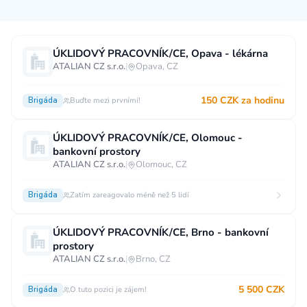
Měsíční plat
ÚKLIDOVÝ PRACOVNÍK/CE, Opava - lékárna
ATALIAN CZ s.r.o.
|
Opava, CZ
neuvedeno
0 až 30 000 CZK
30 000 CZK a více
150 CZK za hodinu
Brigáda
Buďte mezi prvními!
40 000 CZK a více
60 000 CZK a více
80 000 CZK a více
ÚKLIDOVÝ PRACOVNÍK/CE, Olomouc -
bankovní prostory
Ostatní mzdy
ATALIAN CZ s.r.o.
|
Olomouc, CZ
za hodinu
za manday
za rok
Brigáda
Zatím zareagovalo méně než 5 lidí
Typ úvazku
ÚKLIDOVÝ PRACOVNÍK/CE, Brno - bankovní
Práce na plný úvazek
Práce na zkrácený úvazek
prostory
ATALIAN CZ s.r.o.
|
Brno, CZ
Práce na živnost
Práce přes internet
Práce doma
5 500 CZK
Brigáda
Krátkodobá práce
O tuto pozici je zájem!
Brigáda
Stáž / Trainee