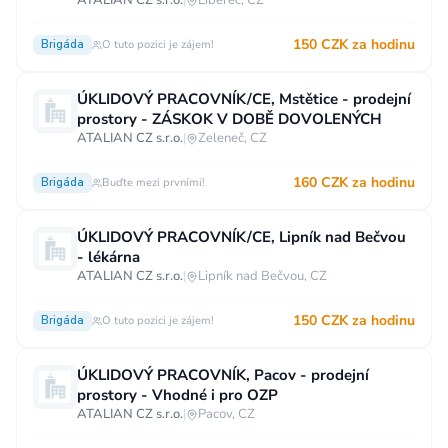
ATALIAN CZ s.r.o.
|
Liberec, CZ
150 CZK za hodinu
Brigáda
O tuto pozici je zájem!
ÚKLIDOVÝ PRACOVNÍK/CE, Mstětice - prodejní
prostory - ZÁSKOK V DOBĚ DOVOLENÝCH
ATALIAN CZ s.r.o.
|
Zeleneč, CZ
160 CZK za hodinu
Brigáda
Buďte mezi prvními!
ÚKLIDOVÝ PRACOVNÍK/CE, Lipník nad Bečvou
- lékárna
ATALIAN CZ s.r.o.
|
Lipník nad Bečvou, CZ
150 CZK za hodinu
Brigáda
O tuto pozici je zájem!
ÚKLIDOVÝ PRACOVNÍK, Pacov - prodejní
prostory - Vhodné i pro OZP
ATALIAN CZ s.r.o.
|
Pacov, CZ