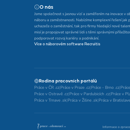
O nás
Jsme společnost s jasnou vizí a zaměřením na inovace v o
náboru a zaměstnanosti. Nabízíme komplexní řešení jak 
uchazeče o zaměstnání, tak pro firmy hledající nové talen
misí je propojovat správné lidi s těmi správnými příležito
podporovat rozvoj kariéry a podnikání.
Více o náborovém software Recruitis
Rodina pracovních portálů
Práce v ČR .cz
|
Práce v Praze .cz
|
Práce - Brno .cz
|
Práce
Práce v Ostravě .cz
|
Práce v Pardubicích .cz
|
Práce v Plz
Práca v Trnave .sk
|
Práca v Žiline .sk
|
Práca v Bratislave
Informace o zpraco