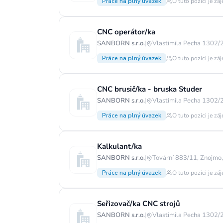
Práce na plný úvazek
O tuto pozici je zá
CNC operátor/ka
SANBORN s.r.o.
|
Vlastimila Pecha 1302/2
Práce na plný úvazek
O tuto pozici je zá
CNC brusič/ka - bruska Studer
SANBORN s.r.o.
|
Vlastimila Pecha 1302/2
Práce na plný úvazek
O tuto pozici je zá
Kalkulant/ka
SANBORN s.r.o.
|
Tovární 883/11, Znojmo
Práce na plný úvazek
O tuto pozici je zá
Seřizovač/ka CNC strojů
SANBORN s.r.o.
|
Vlastimila Pecha 1302/2