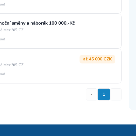
jem!
 noční směny a náborák 100 000,-Kč
é Meziříčí, CZ
jem!
až 45 000 CZK
é Meziříčí, CZ
jem!
‹
1
›