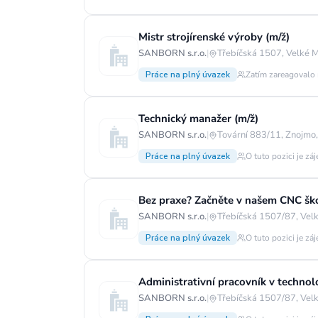
Mistr strojírenské výroby (m/ž)
SANBORN s.r.o.
|
Třebíčská 1507, Velké Me
Práce na plný úvazek
Zatím zareagovalo 
Technický manažer (m/ž)
SANBORN s.r.o.
|
Tovární 883/11, Znojmo
Práce na plný úvazek
O tuto pozici je zá
Bez praxe? Začněte v našem CNC ško
SANBORN s.r.o.
|
Třebíčská 1507/87, Velk
Práce na plný úvazek
O tuto pozici je zá
Administrativní pracovník v technolo
SANBORN s.r.o.
|
Třebíčská 1507/87, Velk