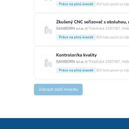
Práce na plný úvazek
O tuto pozici je zá
Zkušený CNC seřizovač s obsluhou,
SANBORN s.r.o.
|
Třebíčská 1507/87, Velk
Práce na plný úvazek
O tuto pozici je zá
Kontrolor/ka kvality
SANBORN s.r.o.
|
Třebíčská 1507/87, Velk
Práce na plný úvazek
O tuto pozici je zá
Zobrazit další inzeráty