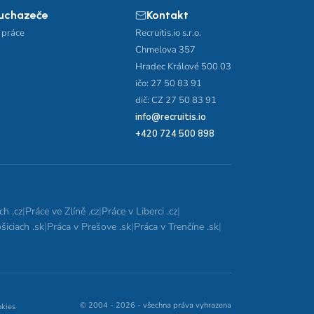
 uchazeče
Kontakt
 práce
Recruitis.io s.r.o.
Chmelova 357
Hradec Králové 500 03
ičo: 27 50 83 91
dič: CZ 27 50 83 91
info@recruitis.io
+420 724 500 898
ch .cz
|
Práce ve Zlíně .cz
|
Práce v Liberci .cz
|
šiciach .sk
|
Práca v Prešove .sk
|
Práca v Trenčíne .sk
|
© 2004 - 2026 - všechna práva vyhrazena
okies