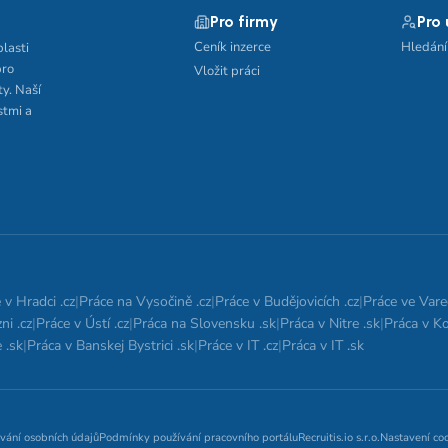
Pro firmy
Pro
Ceník inzerce
Hledání
blasti
pro
Vložit práci
ty. Naší
stmi a
 v Hradci .cz
|
Práce na Vysočině .cz
|
Práce v Budějovicích .cz
|
Práce ve Vare
ni .cz
|
Práce v Ústí .cz
|
Práca na Slovensku .sk
|
Práca v Nitre .sk
|
Práca v Ko
 .sk
|
Práca v Banskej Bystrici .sk
|
Práce v IT .cz
|
Práca v IT .sk
vání osobních údajů
Podmínky používání pracovního portálu
Recruitis.io s.r.o.
Nastavení co