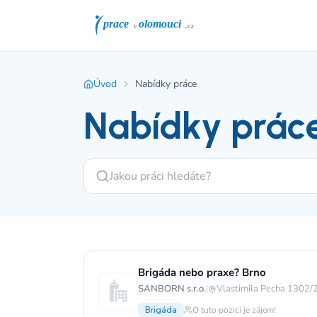
Úvod
Nabídky práce
Nabídky prác
Brigáda nebo praxe? Brno
SANBORN s.r.o.
|
Vlastimila Pecha 1302/2
Brigáda
O tuto pozici je zájem!