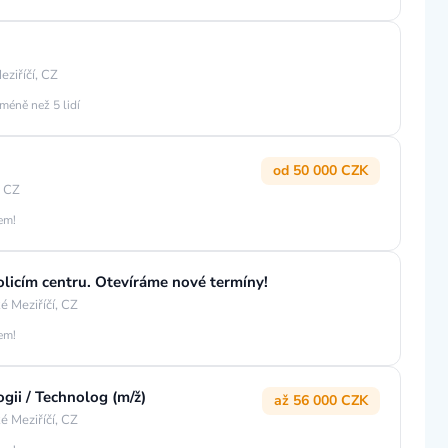
ziříčí, CZ
méně než 5 lidí
od 50 000 CZK
, CZ
jem!
licím centru. Otevíráme nové termíny!
é Meziříčí, CZ
jem!
gii / Technolog (m/ž)
až 56 000 CZK
é Meziříčí, CZ