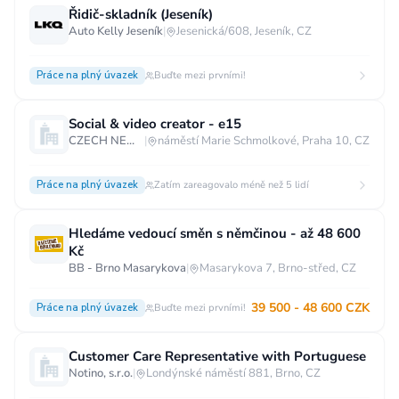
Řidič-skladník (Jeseník)
Auto Kelly Jeseník
|
Jesenická/608, Jeseník, CZ
Práce na plný úvazek
Buďte mezi prvními!
Social & video creator - e15
CZECH NEWS CENTER a.s.
|
náměstí Marie Schmolkové, Praha 10, CZ
Práce na plný úvazek
Zatím zareagovalo méně než 5 lidí
Hledáme vedoucí směn s němčinou - až 48 600
Kč
BB - Brno Masarykova
|
Masarykova 7, Brno-střed, CZ
39 500 - 48 600 CZK
Práce na plný úvazek
Buďte mezi prvními!
Customer Care Representative with Portuguese
Notino, s.r.o.
|
Londýnské náměstí 881, Brno, CZ