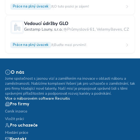
Práce na plný úvazek
O tuto pozici je zájem!
Vedoucí údržby GLO
Gestamp Louny, s.r.o.
|
Průmyslová 61, Velemyšleves, CZ
Práce na plný úvazek
Buďte mezi prvními!
O nás
Jsme společnost s jasnou vizí a zaměřením na inovace v oblasti náboru a
zaměstnanosti. Nabízíme komplexní řešení jak pro uchazeče o zaměstnání, tak
pro firmy hledající nové talenty. Naší misí je propojovat správné lidi s těmi
správnými příležitostmi a podporovat rozvoj kariéry a podnikání.
Více o náborovém software Recruitis
Pro firmy
Ceník inzerce
Vložit práci
Pro uchazeče
Hledání práce
Kontakt