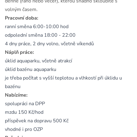
denně (ráno nebo večer), kterou snadno skloubíte s
volným časem.
Pracovní doba:
ranní směna 6:00-10:00 hod
odpolední směna 18:00 - 22:00
4 dny práce, 2 dny volno, včetně víkendů
Náplň práce:
úklid aquaparku, včetně atrakcí
úklid bazénu aquaparku
je třeba počítat s vyšší teplotou a vlhkostí při úklidu u
bazénu
Nabízíme:
spolupráci na DPP
mzdu 150 Kč/hod
příspěvek na dopravu 500 Kč
vhodné i pro OZP