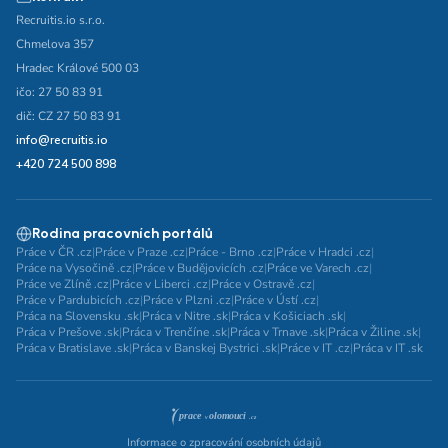
Recruitis.io s.r.o.
Chmelova 357
Hradec Králové 500 03
ičo: 27 50 83 91
dič: CZ 27 50 83 91
info@recruitis.io
+420 724 500 898
Rodina pracovních portálů
Práce v ČR .cz
|
Práce v Praze .cz
|
Práce - Brno .cz
|
Práce v Hradci .cz
|
Práce na Vysočině .cz
|
Práce v Budějovicích .cz
|
Práce ve Varech .cz
|
Práce ve Zlíně .cz
|
Práce v Liberci .cz
|
Práce v Ostravě .cz
|
Práce v Pardubicích .cz
|
Práce v Plzni .cz
|
Práce v Ústí .cz
|
Práca na Slovensku .sk
|
Práca v Nitre .sk
|
Práca v Košiciach .sk
|
Práca v Prešove .sk
|
Práca v Trenčíne .sk
|
Práca v Trnave .sk
|
Práca v Žiline .sk
|
Práca v Bratislave .sk
|
Práca v Banskej Bystrici .sk
|
Práce v IT .cz
|
Práca v IT .sk
Informace o zpracování osobních údajů